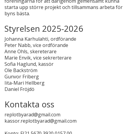
föreningarna för att därigenom gemensamt kunna
starta upp större projekt och tillsammans arbeta för
byns bästa.
Styrelsen 2025-2026
Johanna Karhulahti, ordförande
Peter Nabb, vice ordförande
Anne Ohls, skereterare
Marie Envik, vice sekrerterare
Sofia Haglund, kassör
Ole Backström
Gunvor Friberg
Iita-Mari Hellberg
Daniel Fröjdö
Kontakta oss
replotbyarad@gmail.com
kassor.replotbyarad@gmail.com
Konto: FI21 5670 3920 0157 00